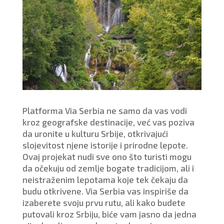
Platforma Via Serbia ne samo da vas vodi
kroz geografske destinacije, već vas poziva
da uronite u kulturu Srbije, otkrivajući
slojevitost njene istorije i prirodne lepote.
Ovaj projekat nudi sve ono što turisti mogu
da očekuju od zemlje bogate tradicijom, ali i
neistraženim lepotama koje tek čekaju da
budu otkrivene. Via Serbia vas inspiriše da
izaberete svoju prvu rutu, ali kako budete
putovali kroz Srbiju, biće vam jasno da jedna