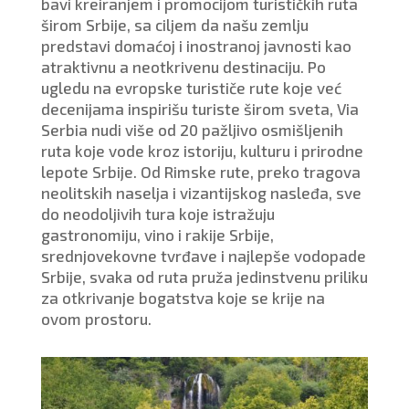
bavi kreiranjem i promocijom turističkih ruta
širom Srbije, sa ciljem da našu zemlju
predstavi domaćoj i inostranoj javnosti kao
atraktivnu a neotkrivenu destinaciju. Po
ugledu na evropske turističe rute koje već
decenijama inspirišu turiste širom sveta, Via
Serbia nudi više od 20 pažljivo osmišljenih
ruta koje vode kroz istoriju, kulturu i prirodne
lepote Srbije. Od Rimske rute, preko tragova
neolitskih naselja i vizantijskog nasleđa, sve
do neodoljivih tura koje istražuju
gastronomiju, vino i rakije Srbije,
srednjovekovne tvrđave i najlepše vodopade
Srbije, svaka od ruta pruža jedinstvenu priliku
za otkrivanje bogatstva koje se krije na
ovom prostoru.