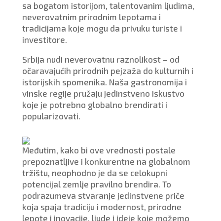
sa bogatom istorijom, talentovanim ljudima,
neverovatnim prirodnim lepotama i
tradicijama koje mogu da privuku turiste i
investitore.
Srbija nudi neverovatnu raznolikost – od
očaravajućih prirodnih pejzaža do kulturnih i
istorijskih spomenika. Naša gastronomija i
vinske regije pružaju jedinstveno iskustvo
koje je potrebno globalno brendirati i
popularizovati.
Međutim, kako bi ove vrednosti postale
prepoznatljive i konkurentne na globalnom
tržištu, neophodno je da se celokupni
potencijal zemlje pravilno brendira. To
podrazumeva stvaranje jedinstvene priče
koja spaja tradiciju i modernost, prirodne
lepote i inovacije, ljude i ideje koje možemo