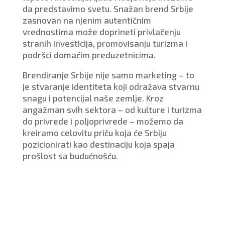
da predstavimo svetu. Snažan brend Srbije
zasnovan na njenim autentičnim
vrednostima može doprineti privlačenju
stranih investicija, promovisanju turizma i
podršci domaćim preduzetnicima.
Brendiranje Srbije nije samo marketing – to
je stvaranje identiteta koji odražava stvarnu
snagu i potencijal naše zemlje. Kroz
angažman svih sektora – od kulture i turizma
do privrede i poljoprivrede – možemo da
kreiramo celovitu priču koja će Srbiju
pozicionirati kao destinaciju koja spaja
prošlost sa budućnošću.