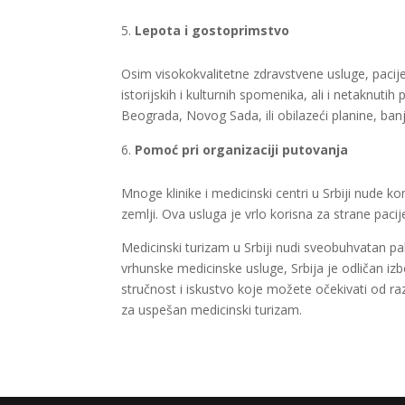
Lepota i gostoprimstvo
Osim visokokvalitetne zdravstvene usluge, pacij
istorijskih i kulturnih spomenika, ali i netaknuti
Beograda, Novog Sada, ili obilazeći planine, ban
Pomoć pri organizaciji putovanja
Mnoge klinike i medicinski centri u Srbiji nude k
zemlji. Ova usluga je vrlo korisna za strane paci
Medicinski turizam u Srbiji nudi sveobuhvatan pak
vrhunske medicinske usluge, Srbija je odličan iz
stručnost i iskustvo koje možete očekivati od ra
za uspešan medicinski turizam.