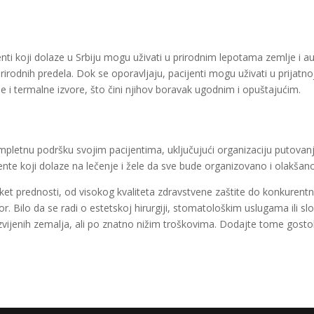
enti koji dolaze u Srbiju mogu uživati u prirodnim lepotama zemlje i
h prirodnih predela. Dok se oporavljaju, pacijenti mogu uživati u prijat
je i termalne izvore, što čini njihov boravak ugodnim i opuštajućim.
ompletnu podršku svojim pacijentima, uključujući organizaciju putovanj
jente koji dolaze na lečenje i žele da sve bude organizovano i olakšan
et prednosti, od visokog kvaliteta zdravstvene zaštite do konkurentnih
bor. Bilo da se radi o estetskoj hirurgiji, stomatološkim uslugama ili
zvijenih zemalja, ali po znatno nižim troškovima. Dodajte tome gostol