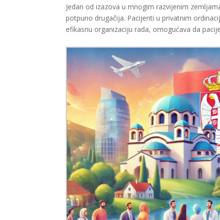
Jedan od izazova u mnogim razvijenim zemljama 
potpuno drugačija. Pacijenti u privatnim ordinac
efikasnu organizaciju rada, omogućava da paci