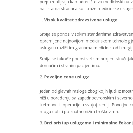
prepoznatljivija kao odredište za medicinski tur
na listama stranaca koji traže medicinske usluge 
Visok kvalitet zdravstvene usluge
Srbija se ponosi visokim standardima zdravstven
opremljene najnovijom medicinskom tehnologijom a
usluga u različitim granama medicine, od hirurgij
Srbija se takođe ponosi velikim brojem stručnjaka
domaćim i stranim pacijentima.
Povoljne cene usluga
Jedan od glavnih razloga zbog kojih ljudi iz ino
niži u poređenju sa zapadnoevropskim i severno
tretmane ili operacije u svojoj zemlji. Povoljne
mogu dobiti po znatno nižim troškovima.
Brzi pristup uslugama i minimalno čekan