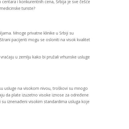
 centara i konkurentnih cena, Srbija je sve češće
 medicinske turiste?
jama. Mnoge privatne klinike u Srbiji su
rani pacijenti mogu se osloniti na visok kvalitet
s vraćaju u zemlju kako bi pružali vrhunske usluge
ko su usluge na visokom nivou, troškovi su mnogo
aju da plate izuzetno visoke iznose za određene
nti su iznenađeni visokim standardima usluga koje