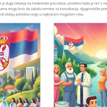
je duga čekanja na medicinske procedure, posebno kada je reč o neur
ijama mogu brzo da zakažu termine za konsultacije, dijagnostičke pretr
jenti dobiju potrebnu negu u najkraćem mogućem roku.