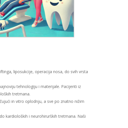
iftinga, liposukcije, operacija nosa, do svih vrsta
noviju tehnologiju i materijale. Pacijenti iz
oloških tretmana.
ujući in vitro oplodnju, a sve po znatno nižim
 do kardioloških i neurohirurških tretmana. Naši