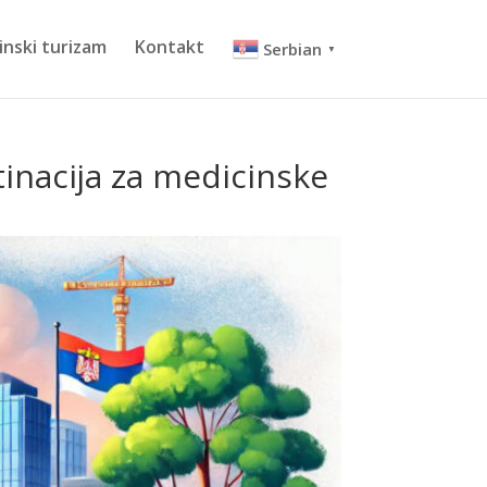
inski turizam
Kontakt
Serbian
▼
stinacija za medicinske