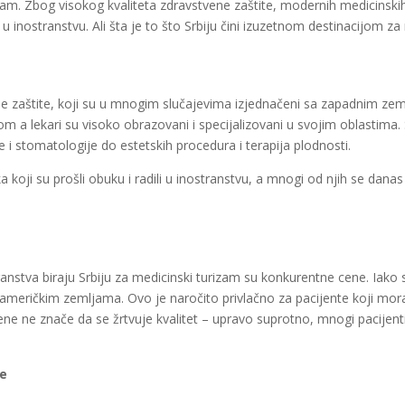
izam. Zbog visokog kvaliteta zdravstvene zaštite, modernih medicinskih
u inostranstvu. Ali šta je to što Srbiju čini izuzetnom destinacijom za
e zaštite, koji su u mnogim slučajevima izjednačeni sa zapadnim zeml
 lekari su visoko obrazovani i specijalizovani u svojim oblastima. St
e i stomatologije do estetskih procedura i terapija plodnosti.
 koji su prošli obuku i radili u inostranstvu, a mnogi od njih se dana
stranstva biraju Srbiju za medicinski turizam su konkurentne cene. Ia
američkim zemljama. Ovo je naročito privlačno za pacijente koji mor
 cene ne znače da se žrtvuje kvalitet – upravo suprotno, mnogi pacije
je