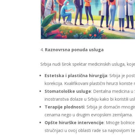
Raznovrsna ponuda usluga
Srbija nudi širok spektar medicinskih usluga, koje 
Estetska i plastična hirurgija
: Srbija je po
korekcija. Kvalifikovani plastični hirurzi kori
Stomatološke usluge
: Dentalna medicina u 
inostranstva dolaze u Srbiju kako bi koristili 
Terapije plodnosti
: Srbija je domaćin mnogi
cenama nego u drugim evropskim zemljama.
Opšte hirurške intervencije
: Mnoge bolnice 
stručnjaci u ovoj oblasti rade sa najnovijom t