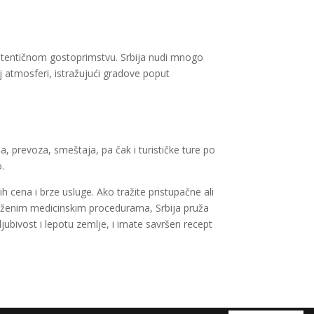
 autentičnom gostoprimstvu. Srbija nudi mnogo
noj atmosferi, istražujući gradove poput
a, prevoza, smeštaja, pa čak i turističke ture po
o.
 cena i brze usluge. Ako tražite pristupačne ali
 složenim medicinskim procedurama, Srbija pruža
jubivost i lepotu zemlje, i imate savršen recept