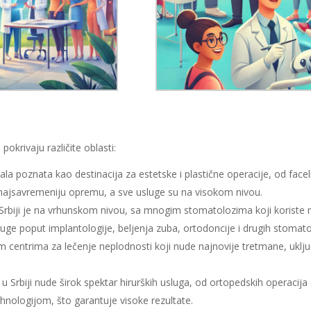
pokrivaju različite oblasti:
stala poznata kao destinacija za estetske i plastične operacije, od facel
ste najsavremeniju opremu, a sve usluge su na visokom nivou.
Srbiji je na vrhunskom nivou, sa mnogim stomatolozima koji koriste naj
usluge poput implantologije, beljenja zuba, ortodoncije i drugih stomat
m centrima za lečenje neplodnosti koji nude najnovije tretmane, uključ
u Srbiji nude širok spektar hirurških usluga, od ortopedskih operacija
ehnologijom, što garantuje visoke rezultate.